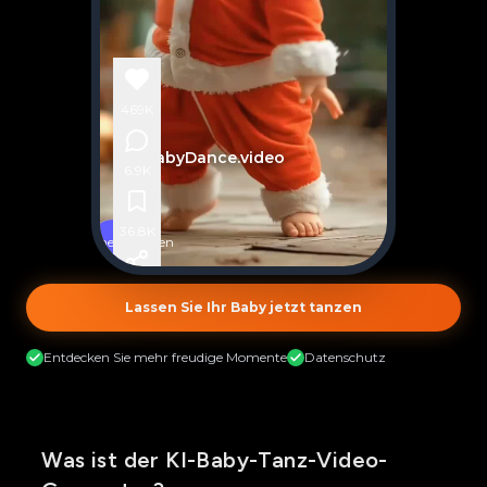
469K
@AIBabyDance.video
6.9K
Create
AI
Baby
36.8K
Dance
Ähnliches erstellen
Video
In
128.2K
Seconds
Lassen Sie Ihr Baby jetzt tanzen
Entdecken Sie mehr freudige Momente
Datenschutz
Was ist der KI-Baby-Tanz-Video-