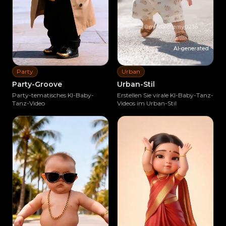
Party
Urban
Party-Groove
Urban-Stil
Party-tematisches KI-Baby-
Erstellen Sie virale KI-Baby-Tanz-
Tanz-Video
Videos im Urban-Stil
Ähnliches erstellen
Ähnliches erstellen