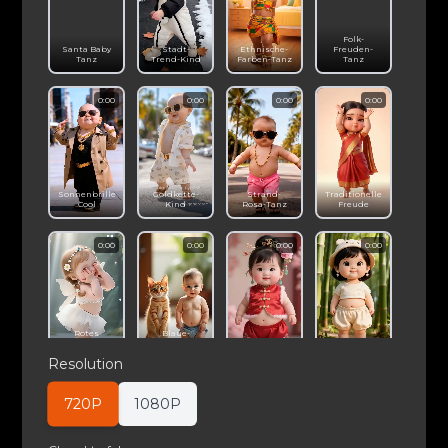
Folk-
Santa Baby
Stadt-
Ethnische-
Freuden-
Tanz
Trend-Kind
Farben-Tanz
Tanz
0:00
0:00
0:00
0:00
Sonnenbrille
Goldkette-
Strand-
Traditionelle
Cool
Kind
Rosa-Tanz
Freude
0:00
0:00
0:00
0:00
Rotes
Blaue-
Haustier
Shorts-
Blumen-
Bambus-
Niedlich
Schock
Klassik
Licht-Tanz
Resolution
0:00
0:00
0:00
0:00
720P
1080P