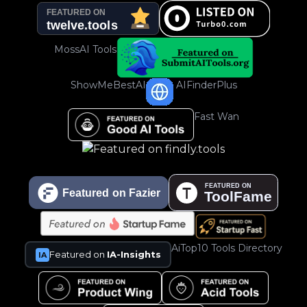
MossAI Tools
ShowMeBestAI
AIFinderPlus
Fast Wan
AiTop10 Tools Directory
Featured on
IA-Insights
IA