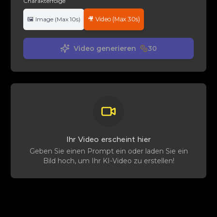
Charakterfolge
🎥
Video (Max 30s)
🖼️
Image (Max 10s)
Garten-
Farb-Zopf-
Locken-
Blase
Tanz
Straße
Stil-Brille
Video generieren
30
Ihr Video erscheint hier
Geben Sie einen Prompt ein oder laden Sie ein
Bild hoch, um Ihr KI-Video zu erstellen!