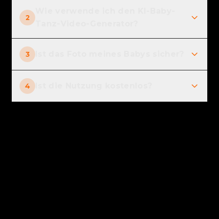
Wie verwende ich den KI-Baby-
2
Tanz-Video-Generator?
Ist das Foto meines Babys sicher?
3
Ist die Nutzung kostenlos?
4