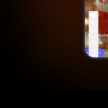
469K
@AIBabyDa
6.9K
Create
AI
Baby
36.8K
유사한 것 만들기
Dance
Video
In
128.2K
Seconds