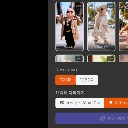
0:00
0:00
선글라스 쿨
금목걸이 아이
비
0:00
0:00
Resolution
720P
1080P
캐릭터 따라가기
빨간 애완동물 귀여움
블루 반바지 충격
플
🎥
Video 
🖼️
Image (Max 10s)
0:00
0:00
영상 생성