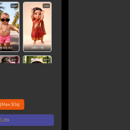
0:00
0:00
치 핑크 댄스
전통의 기쁨
0:00
0:00
로럴 클래식
대나무 불빛 춤
(Max 30s)
0:00
0:00
30