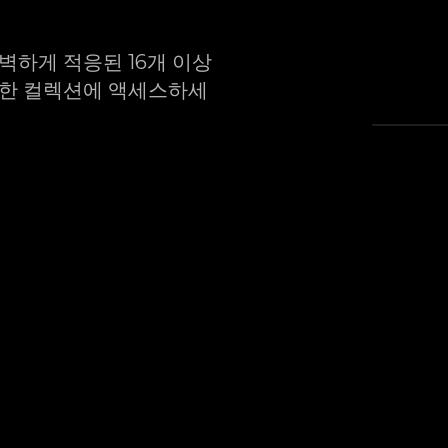
벽하게 적응된 16개 이상
대한 컬렉션에 액세스하세
힙합,
한 16