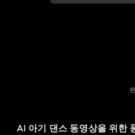
정원 거품
컬러 땋머리 댄스
곱
완
AI 아기 댄스 동영상을 위한