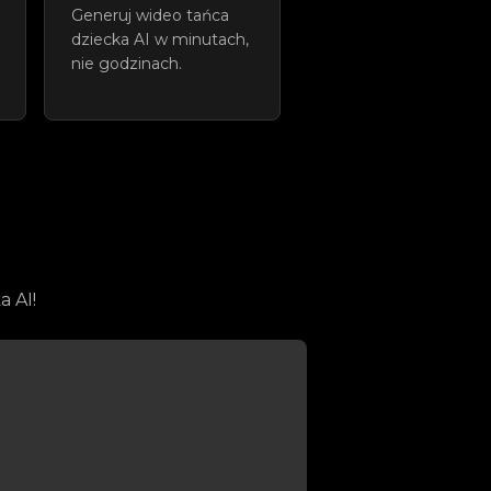
Generuj wideo tańca
dziecka AI w minutach,
nie godzinach.
a AI!