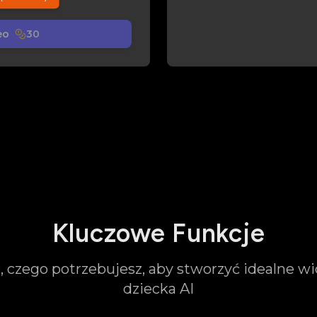
0:00
0:00
eo
30
Loki Ulica
Styl Okulary
Kluczowe Funkcje
 czego potrzebujesz, aby stworzyć idealne w
dziecka AI