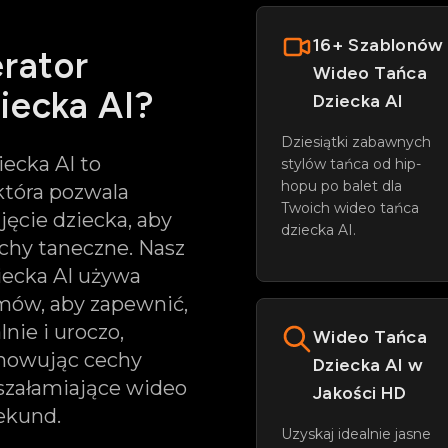
16+ Szablonów
erator
Wideo Tańca
iecka AI?
Dziecka AI
Dziesiątki zabawnych
ecka AI to
stylów tańca od hip-
hopu po balet dla
 która pozwala
Twoich wideo tańca
ęcie dziecka, aby
dziecka AI.
chy taneczne. Nasz
iecka AI używa
ów, aby zapewnić,
nie i uroczo,
Wideo Tańca
chowując cechy
Dziecka AI w
szałamiające wideo
Jakości HD
sekund.
Uzyskaj idealnie jasne