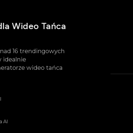
dla Wideo Tańca
onad 16 trendingowych
 idealnie
eratorze wideo tańca
I
Kolek
dzie
a AI