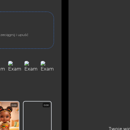
zeciągnij i upuść
0:00
0:00
Twoje wid