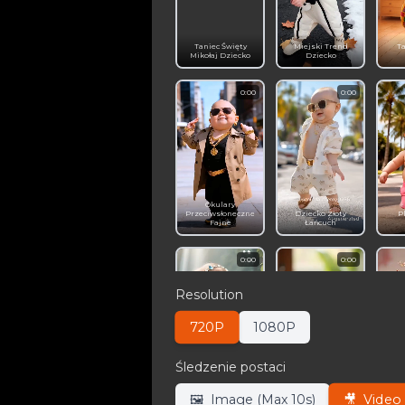
Taniec Święty
Miejski Trend
Ta
Mikołaj Dziecko
Dziecko
0:00
0:00
Okulary
Przeciwsłoneczne
Dziecko Złoty
P
Fajne
Łańcuch
0:00
0:00
Resolution
720P
1080P
Śledzenie postaci
Czerwony
Szok Niebieskie
Zwierzątko Słodki
Szorty
🎥
Video 
🖼️
Image (Max 10s)