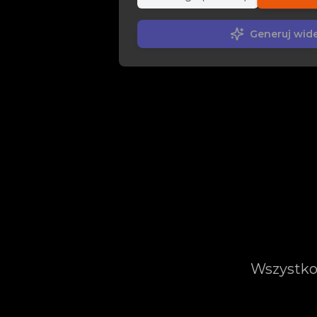
0:00
0:00
Generuj wid
Taniec Kolor
Ogród Bąbelek
Warkoczyk
Wszystko,