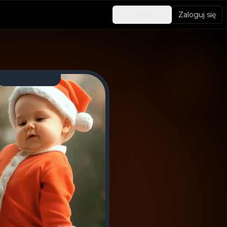
🇵🇱
Polski
Zaloguj się