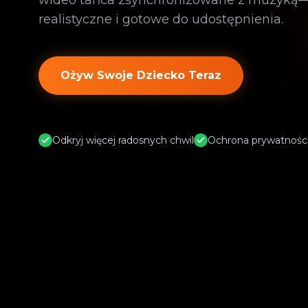
wideo tańca zsynchronizowane z muzyką—
realistyczne i gotowe do udostępnienia.
Ożyw Swoje Dziecko Teraz
Odkryj więcej radosnych chwil
Ochrona prywatnośc