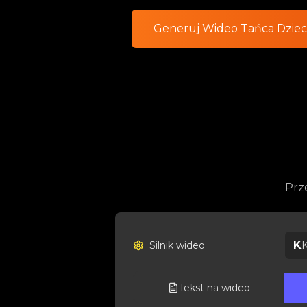
Generuj Wideo Tańca Dziec
Prze
K
Silnik wideo
K
Tekst na wideo