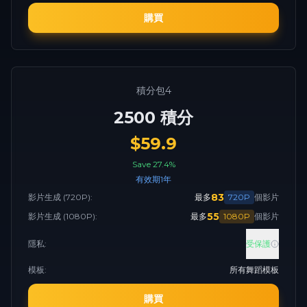
購買
積分包4
2500
積分
$
59.9
Save
27.4
%
有效期1年
83
影片生成
(720P):
最多
720P
個影片
55
影片生成
(1080P):
最多
1080P
個影片
隱私
:
受保護
模板
:
所有舞蹈模板
購買