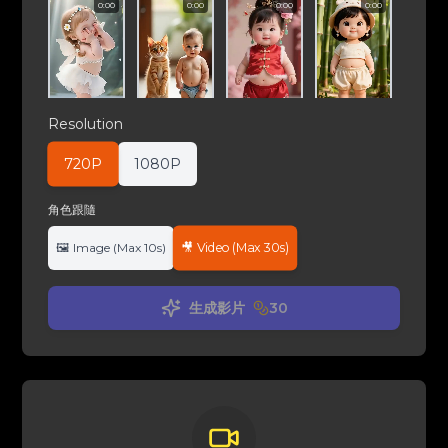
0:00
0:00
0:00
0:00
紅萌可愛
藍褲震撼
花卉經典
竹光舞
Resolution
0:00
0:00
0:00
0:00
720P
1080P
角色跟隨
🎥
Video (Max 30s)
🖼️
Image (Max 10s)
花園泡泡
彩辮舞蹈
捲髮街頭
時尚墨鏡
生成影片
30