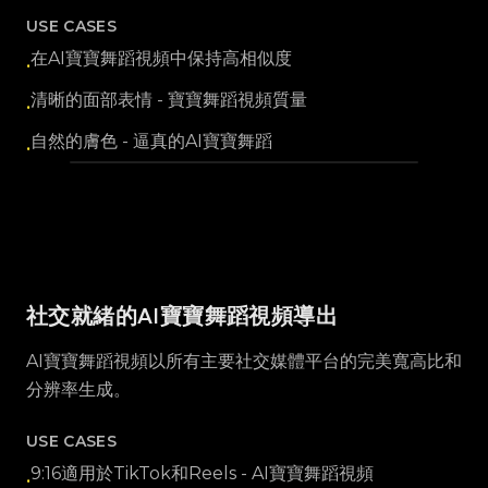
USE CASES
在AI寶寶舞蹈視頻中保持高相似度
•
清晰的面部表情 - 寶寶舞蹈視頻質量
•
自然的膚色 - 逼真的AI寶寶舞蹈
•
社交就緒的AI寶寶舞蹈視頻導出
AI寶寶舞蹈視頻以所有主要社交媒體平台的完美寬高比和
分辨率生成。
USE CASES
9:16適用於TikTok和Reels - AI寶寶舞蹈視頻
•