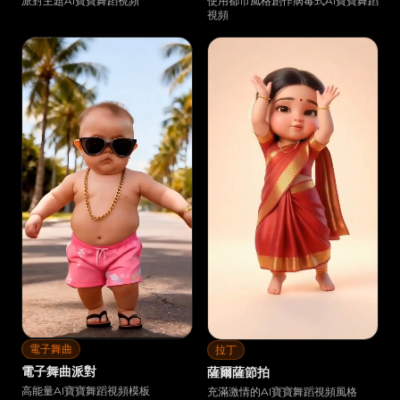
派對主題AI寶寶舞蹈視頻
使用都市風格創作病毒式AI寶寶舞蹈
視頻
建立類似的
建立類似的
電子舞曲
拉丁
電子舞曲派對
薩爾薩節拍
高能量AI寶寶舞蹈視頻模板
充滿激情的AI寶寶舞蹈視頻風格