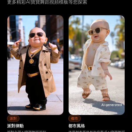
更多精彩AI寶寶舞蹈視頻模板等您探索
派對
都市
派對律動
都市風格