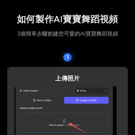
如何製作AI寶寶舞蹈視頻
3個簡單步驟創建您可愛的AI寶寶舞蹈視頻
1
上傳照片