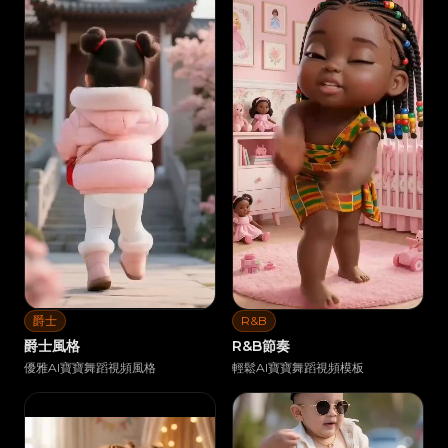
爵士
R&B
爵士風格
R&B節奏
優雅AI寶寶舞蹈視頻風格
輕鬆AI寶寶舞蹈視頻模板
建立類似的
建立類似的