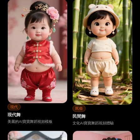
現代
民俗
現代舞
民間舞
美麗的AI寶寶舞蹈視頻模板
文化AI寶寶舞蹈視頻體驗
建立類似的
建立類似的