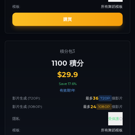
模板
:
所有舞蹈模板
購買
積分包3
1100
積分
$
29.9
Save
17.6
%
有效期1年
36
影片生成
(720P):
最多
720P
個影片
24
影片生成
(1080P):
最多
1080P
個影片
隱私
:
受保護
模板
:
所有舞蹈模板