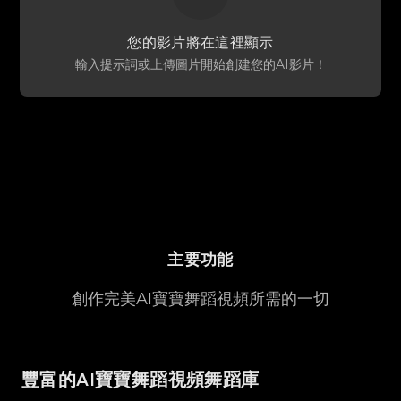
您的影片將在這裡顯示
輸入提示詞或上傳圖片開始創建您的AI影片！
主要功能
創作完美AI寶寶舞蹈視頻所需的一切
豐富的AI寶寶舞蹈視頻舞蹈庫