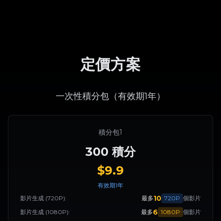
定價方案
一次性積分包（有效期1年）
積分包1
300
積分
$
9.9
有效期1年
10
影片生成
(720P):
最多
720P
個影片
6
影片生成
(1080P):
最多
1080P
個影片