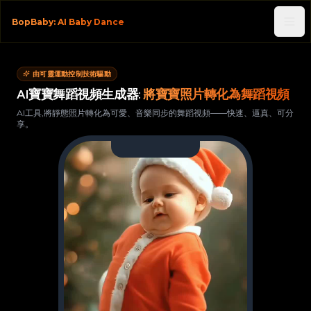
BopBaby: AI Baby Dance
由可靈運動控制技術驅動
AI寶寶舞蹈視頻生成器:
將寶寶照片轉化為舞蹈視頻
AI工具,將靜態照片轉化為可愛、音樂同步的舞蹈視頻——快速、逼真、可分
享。