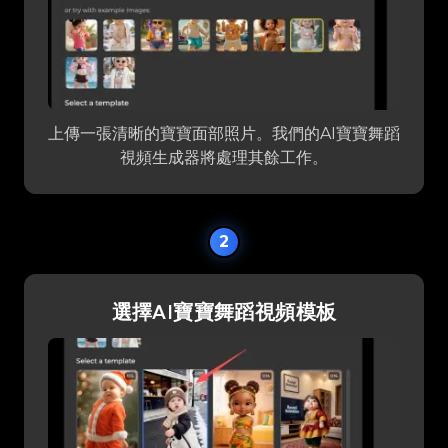
上傳一張清晰的寶寶面部照片。我們的AI寶寶舞蹈
視頻生成器將處理其餘工作。
2
選擇AI寶寶舞蹈視頻模板